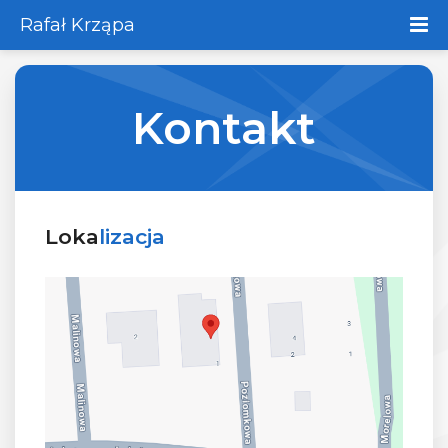
Rafał Krząpa
Kontakt
Loka
lizacja